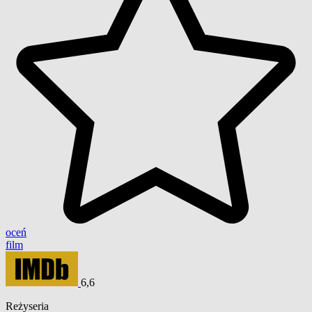
oceń
film
6,6
Reżyseria