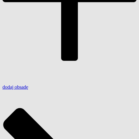
dodaj
obsadę