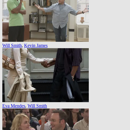
Will Smith
,
Kevin James
Eva Mendes
,
Will Smith