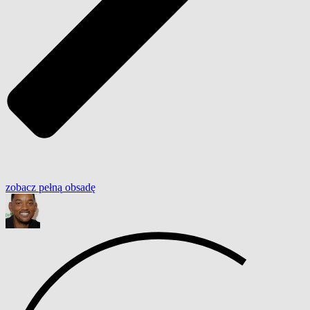
zobacz
pełną
obsadę