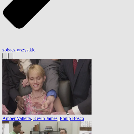
zobacz wszystkie
Amber Valletta
,
Kevin James
,
Philip Bosco