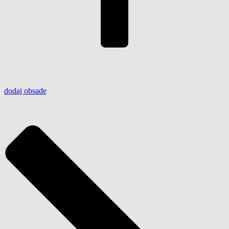
dodaj
obsadę