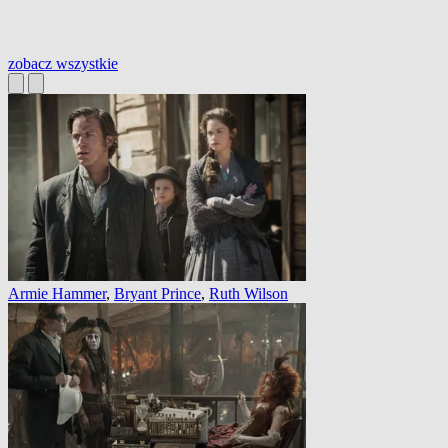
zobacz wszystkie
Armie Hammer
,
Bryant Prince
,
Ruth Wilson