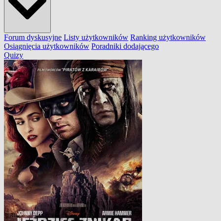
Forum dyskusyjne
Listy użytkowników
Ranking użytkowników
Osiągnięcia użytkowników
Poradniki dodającego
Quizy