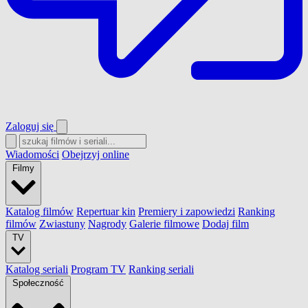
Zaloguj się
Wiadomości
Obejrzyj online
Filmy
Katalog filmów
Repertuar kin
Premiery i zapowiedzi
Ranking
filmów
Zwiastuny
Nagrody
Galerie filmowe
Dodaj film
TV
Katalog seriali
Program TV
Ranking seriali
Społeczność