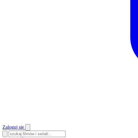
Zaloguj się