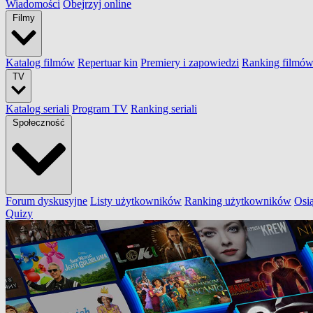
Wiadomości
Obejrzyj online
Filmy
Katalog filmów
Repertuar kin
Premiery i zapowiedzi
Ranking filmó
TV
Katalog seriali
Program TV
Ranking seriali
Społeczność
Forum dyskusyjne
Listy użytkowników
Ranking użytkowników
Osi
Quizy