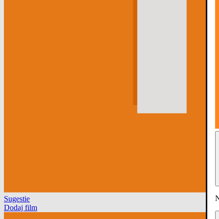
N
Sugestie
Dodaj film